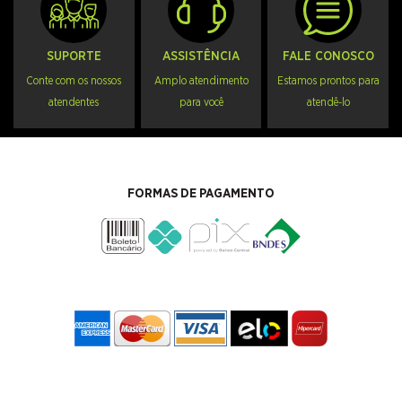
SUPORTE
ASSISTÊNCIA
FALE CONOSCO
Conte com os nossos
Amplo atendimento
Estamos prontos para
atendentes
para você
atendê-lo
FORMAS DE PAGAMENTO